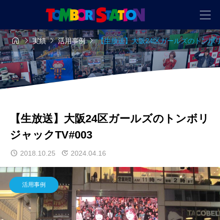




実績
活用事例
【生放送】大阪24区ガールズのトンボリジ
【生放送】大阪24区ガールズのトンボリ
ジャックTV#003
2018.10.25
2024.04.16
活用事例