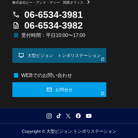
chevron_right
株式会社ビー・アンド・ディー 関西オフィス
06-6534-3981
call
06-6534-3982
description
square
受付時間：平日10:00〜17:00
tv
大型ビジョン トンボリステーション
open_in_new
square
WEBでのお問い合わせ
mail
お問合せ
open_in_new
Copyright © 大型ビジョン トンボリステーション